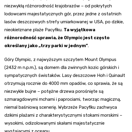
niezwykłą różnorodność krajobrazów – od pokrytych
lodowcami majestatycznych gór, przez jedne z ostatnich
lasów deszczowych strefy umiarkowanej w USA, po dzikie,
nieokiełznane plaże Pacyfiku.
Ta wyjątkowa
różnorodność sprawia, że Olympic jest często
określany jako „trzy parki w jednym”
.
Góry Olympic, z najwyższym szczytem Mount Olympus
(2432 m n.p.m.), są domem dla zwinnych kozic górskich i
sympatycznych świstaków. Lasy deszczowe Hoh i Quinault
otrzymują rocznie do 4000 mm opadów, co sprawia, że są
niezwykle bujne – potężne drzewa porośnięte są
szmaragdowymi mchami i paprociami, tworząc magiczną,
niemal baśniową scenerię. Wybrzeże Pacyfiku zachwyca
dzikimi plażami z charakterystycznymi stokami morskimi –
wysokimi, odizolowanymi skałami majestatycznie
wystającymi z oceanu.