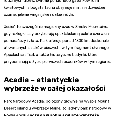
rodzimych drzew, kwitnie ponad 1500 gatunków roślin
kwiatowych, a bogata fauna obejmuje m.in. niedźwiedzie
czarne, jelenie wirginijskie i dzikie indyki.
Jesień to szczególnie magiczny czas w Smoky Mountains,
gdy rozległe lasy przybierają spektakularną paletę czerwieni,
pomarańczy i złota. Park oferuje ponad 1300 km doskonale
utrzymanych szlaków pieszych, w tym fragment słynnego
Appalachian Trail, a także historyczne budynki, które
przypominają o życiu pierwszych osadników w tym regionie.
Acadia – atlantyckie
wybrzeże w całej okazałości
Park Narodowy Acadia, położony głównie na wyspie Mount
Desert Island u wybrzeży Maine, to jedyny park narodowy w
Nowej Anglii.
Łączy on w sobie skaliste wybrzeże