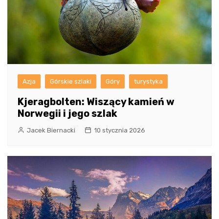
Azja
Górskie szlaki
Góry
turystyka
Kjeragbolten: Wiszący kamień w
Norwegii i jego szlak
Jacek Biernacki
10 stycznia 2026