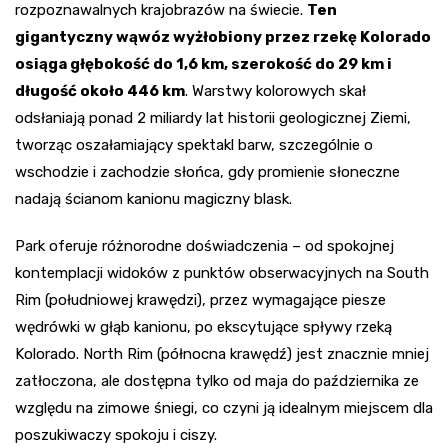
rozpoznawalnych krajobrazów na świecie.
Ten
gigantyczny wąwóz wyżłobiony przez rzekę Kolorado
osiąga głębokość do 1,6 km, szerokość do 29 km i
długość około 446 km
. Warstwy kolorowych skał
odsłaniają ponad 2 miliardy lat historii geologicznej Ziemi,
tworząc oszałamiający spektakl barw, szczególnie o
wschodzie i zachodzie słońca, gdy promienie słoneczne
nadają ścianom kanionu magiczny blask.
Park oferuje różnorodne doświadczenia – od spokojnej
kontemplacji widoków z punktów obserwacyjnych na South
Rim (południowej krawędzi), przez wymagające piesze
wędrówki w głąb kanionu, po ekscytujące spływy rzeką
Kolorado. North Rim (północna krawędź) jest znacznie mniej
zatłoczona, ale dostępna tylko od maja do października ze
względu na zimowe śniegi, co czyni ją idealnym miejscem dla
poszukiwaczy spokoju i ciszy.