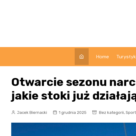
Skip
to
content
Home
Turysty
Otwarcie sezonu narc
jakie stoki już działaj
,
Jacek Biernacki
1 grudnia 2025
Bez kategorii
Spor