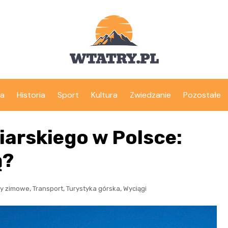
ka
Historia
Sport
Kultura
Zwiedzanie
Pozostałe
iarskiego w Polsce:
ą?
,
,
,
ty zimowe
Transport
Turystyka górska
Wyciągi