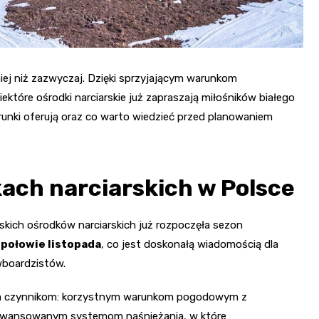
iej niż zazwyczaj. Dzięki sprzyjającym warunkom
óre ośrodki narciarskie już zapraszają miłośników białego
arunki oferują oraz co warto wiedzieć przed planowaniem
kach narciarskich w Polsce
skich ośrodków narciarskich już rozpoczęła sezon
 połowie listopada
, co jest doskonałą wiadomością dla
wboardzistów.
m czynnikom: korzystnym warunkom pogodowym z
zaawansowanym systemom naśnieżania, w które