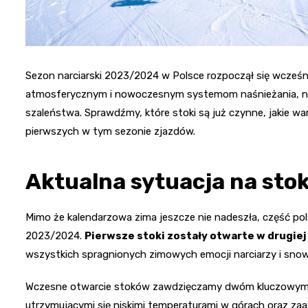
Sezon narciarski 2023/2024 w Polsce rozpoczął się wcześn
atmosferycznym i nowoczesnym systemom naśnieżania, niekt
szaleństwa. Sprawdźmy, które stoki są już czynne, jakie w
pierwszych w tym sezonie zjazdów.
Aktualna sytuacja na sto
Mimo że kalendarzowa zima jeszcze nie nadeszła, część pol
2023/2024.
Pierwsze stoki zostały otwarte w drugiej
wszystkich spragnionych zimowych emocji narciarzy i sno
Wczesne otwarcie stoków zawdzięczamy dwóm kluczowy
utrzymującymi się niskimi temperaturami w górach oraz 