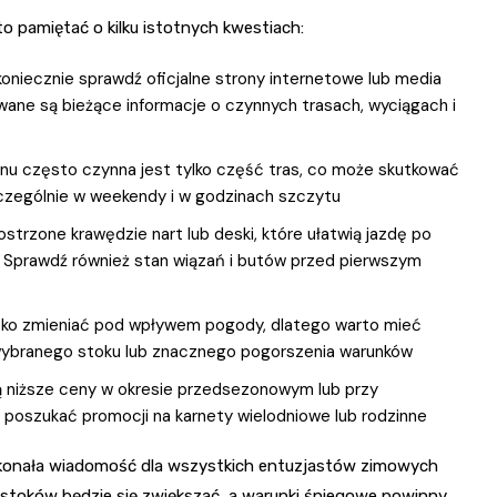
o pamiętać o kilku istotnych kwestiach:
niecznie sprawdź oficjalne strony internetowe lub media
ane są bieżące informacje o czynnych trasach, wyciągach i
u często czynna jest tylko część tras, co może skutkować
zególnie w weekendy i w godzinach szczytu
trzone krawędzie nart lub deski, które ułatwią jazdę po
 Sprawdź również stan wiązań i butów przed pierwszym
bko zmieniać pod wpływem pogody, dlatego warto mieć
wybranego stoku lub znacznego pogorszenia warunków
ją niższe ceny w okresie przedsezonowym lub przy
ż poszukać promocji na karnety wielodniowe lub rodzinne
konała wiadomość dla wszystkich entuzjastów zimowych
stoków będzie się zwiększać, a warunki śniegowe powinny