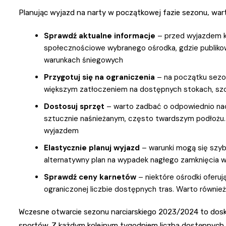
Planując wyjazd na narty w początkowej fazie sezonu, wart
Sprawdź aktualne informacje
– przed wyjazdem ko
społecznościowe wybranego ośrodka, gdzie publikow
warunkach śniegowych
Przygotuj się na ograniczenia
– na początku sezon
większym zatłoczeniem na dostępnych stokach, szc
Dostosuj sprzęt
– warto zadbać o odpowiednio naos
sztucznie naśnieżanym, często twardszym podłożu.
wyjazdem
Elastycznie planuj wyjazd
– warunki mogą się szy
alternatywny plan na wypadek nagłego zamknięcia 
Sprawdź ceny karnetów
– niektóre ośrodki oferu
ograniczonej liczbie dostępnych tras. Warto równie
Wczesne otwarcie sezonu narciarskiego 2023/2024 to dos
sportów. Z każdym kolejnym tygodniem liczba dostępnych 