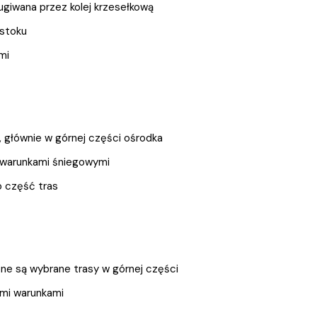
ugiwana przez kolej krzesełkową
stoku
mi
, głównie w górnej części ośrodka
i warunkami śniegowymi
 część tras
e są wybrane trasy w górnej części
mi warunkami