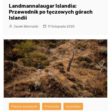
Landmannalaugar Islandia:
Przewodnik po tęczowych górach
Islandii
Jacek Biernacki
17 listopada 2025
Piesze wycieczki
Przyroda
turystyka