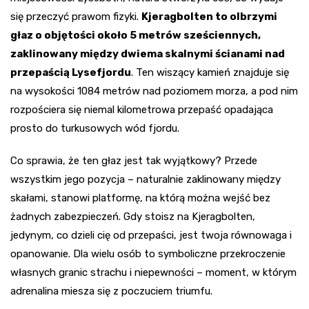
się przeczyć prawom fizyki.
Kjeragbolten to olbrzymi
głaz o objętości około 5 metrów sześciennych,
zaklinowany między dwiema skalnymi ścianami nad
przepaścią Lysefjordu
. Ten wiszący kamień znajduje się
na wysokości 1084 metrów nad poziomem morza, a pod nim
rozpościera się niemal kilometrowa przepaść opadająca
prosto do turkusowych wód fjordu.
Co sprawia, że ten głaz jest tak wyjątkowy? Przede
wszystkim jego pozycja – naturalnie zaklinowany między
skałami, stanowi platformę, na którą można wejść bez
żadnych zabezpieczeń. Gdy stoisz na Kjeragbolten,
jedynym, co dzieli cię od przepaści, jest twoja równowaga i
opanowanie. Dla wielu osób to symboliczne przekroczenie
własnych granic strachu i niepewności – moment, w którym
adrenalina miesza się z poczuciem triumfu.