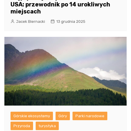
USA: przewodnik po 14 urokliwych
miejscach
Jacek Biernacki
13 grudnia 2025
Górskie ekosystemy
Góry
Parki narodowe
Przyroda
turystyka