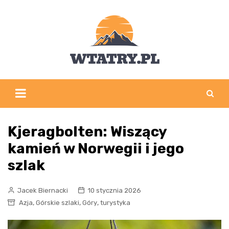
Skip
to
content
Kjeragbolten: Wiszący
kamień w Norwegii i jego
szlak
Jacek Biernacki
10 stycznia 2026
,
,
,
Azja
Górskie szlaki
Góry
turystyka