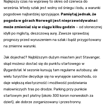
Najlepszy czas na wyprawę to okres od czerwca do
września. Wtedy szlak jest wolny od śniegu i lodu, a warunki
pogodowe najbardziej sprzyjające.
Pamiętaj jednak, że
pogoda w górach Norwegii jest nieprzewidywalna i
może zmieniać się w ciągu kilku godzin
– od słonecznej
idylli po mglistą, deszczową aurę. Zawsze sprawdzaj
prognozy przed wyruszeniem na szlak i bądź przygotowany
na zmienne warunki.
Jak dojechać? Najbliższym dużym miastem jest Stavanger,
skąd możesz dostać się do punktu startowego w
Øygardstøl. W sezonie kursują tam regularne autobusy, ale
wielu turystów decyduje się na wynajęcie samochodu, co
daje większą elastyczność i możliwość podziwiania
malowniczych tras po drodze. Parking przy punkcie
startowym jest płatny (około 300 koron norweskich za
dzień), ale dobrze zorganizowany i przestronny.