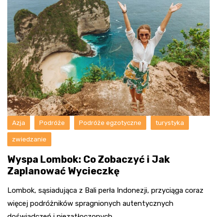
Azja
Podróże
Podróże egzotyczne
turystyka
zwiedzanie
Wyspa Lombok: Co Zobaczyć i Jak
Zaplanować Wycieczkę
Lombok, sąsiadująca z Bali perła Indonezji, przyciąga coraz
więcej podróżników spragnionych autentycznych
doświadczeń i niezatłoczonych