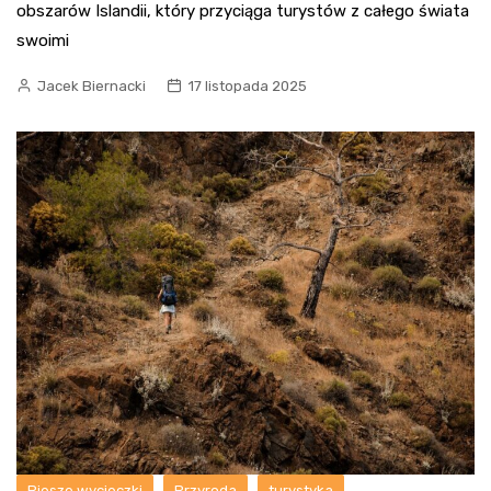
obszarów Islandii, który przyciąga turystów z całego świata
swoimi
Jacek Biernacki
17 listopada 2025
Piesze wycieczki
Przyroda
turystyka