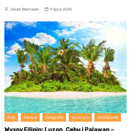
Jacek Biernacki
9 lipca 2025
Azja
Europa
Geografia
turystyka
zwiedzanie
Wyspy Filipin: Luzon, Cebu i Palawan –