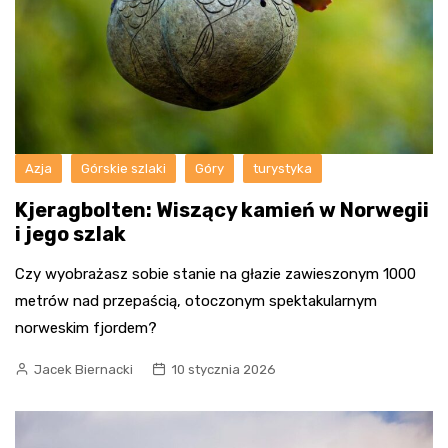
Azja
Górskie szlaki
Góry
turystyka
Kjeragbolten: Wiszący kamień w Norwegii
i jego szlak
Czy wyobrażasz sobie stanie na głazie zawieszonym 1000
metrów nad przepaścią, otoczonym spektakularnym
norweskim fjordem?
Jacek Biernacki
10 stycznia 2026