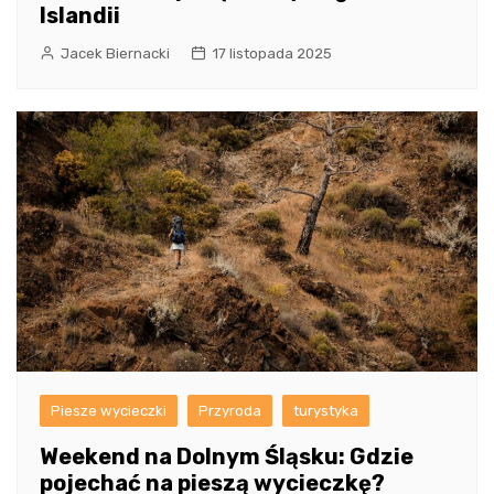
Islandii
Jacek Biernacki
17 listopada 2025
Piesze wycieczki
Przyroda
turystyka
Weekend na Dolnym Śląsku: Gdzie
pojechać na pieszą wycieczkę?