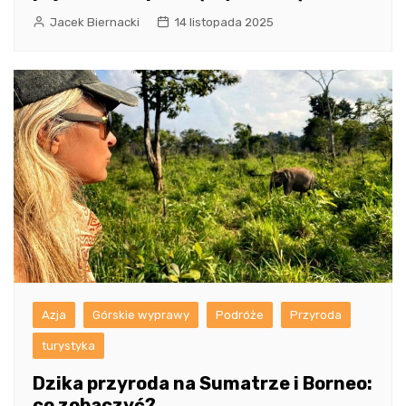
Jacek Biernacki
14 listopada 2025
Azja
Górskie wyprawy
Podróże
Przyroda
turystyka
Dzika przyroda na Sumatrze i Borneo:
co zobaczyć?