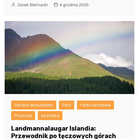
Jacek Biernacki
4 grudnia 2025
Górskie ekosystemy
Góry
Parki narodowe
Przyroda
turystyka
Landmannalaugar Islandia:
Przewodnik po tęczowych górach