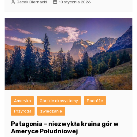
Jacek Biernacki
10 stycznia 2026
Ameryka
Górskie ekosystemy
Podróże
Przyroda
zwiedzanie
Patagonia – niezwykła kraina gór w
Ameryce Południowej