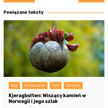
wpisu
Powiązane teksty
Azja
Górskie szlaki
Góry
turystyka
Kjeragbolten: Wiszący kamień w
Norwegii i jego szlak