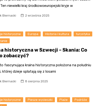
 Ten niewielki kraj środkowoeuropejski kryje w
k Biernacki
2 września 2025
je historyczne
Europa
Historia i kultura
turystyka
zanie
na historyczna w Szwecji – Skania: Co
o zobaczyć?
 to fascynująca kraina historyczna położona na południu
, której dzieje splatają się z losami
k Biernacki
8 sierpnia 2025
je historyczne
Piesze wycieczki
Plaże
Podróże