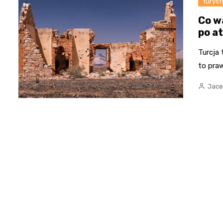
turyst
Co w
po a
Turcja 
to pra
Jace