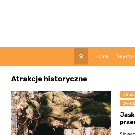
Skip
to
content
Home
Turysty
Atrakcje historyczne
Atrakc
zwied
Jask
prze
Słowac