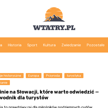
ka
Historia
Sport
Kultura
Zwiedzanie
Pozostałe
je historyczne
Europa
Przyroda
turystyka
zanie
inie na Słowacji, które warto odwiedzić —
wodnik dla turystów
ja to prawdziwy raj dla miłośników podziemnych cudów