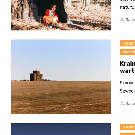
natury.
Jace
Atrakc
zwied
Krai
wart
Skania
Szwecji
Jace
Atrakc