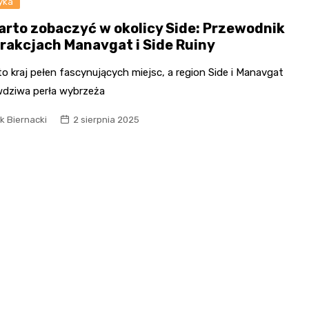
yka
arto zobaczyć w okolicy Side: Przewodnik
trakcjach Manavgat i Side Ruiny
to kraj pełen fascynujących miejsc, a region Side i Manavgat
wdziwa perła wybrzeża
k Biernacki
2 sierpnia 2025