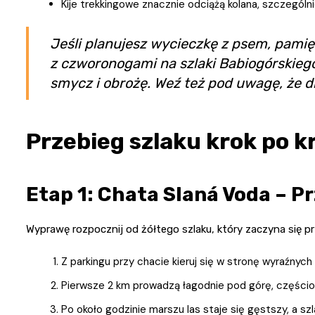
Kije trekkingowe znacznie odciążą kolana, szczególn
Jeśli planujesz wycieczkę z psem, pamię
z czworonogami na szlaki Babiogórskieg
smycz i obrożę. Weź też pod uwagę, że d
Przebieg szlaku krok po k
Etap 1: Chata Slaná Voda – Pr
Wyprawę rozpocznij od żółtego szlaku, który zaczyna się pr
Z parkingu przy chacie kieruj się w stronę wyraźnyc
Pierwsze 2 km prowadzą łagodnie pod górę, częściow
Po około godzinie marszu las staje się gęstszy, a sz