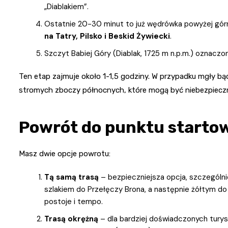
„Diablakiem”.
Ostatnie 20-30 minut to już wędrówka powyżej górne
na Tatry, Pilsko i Beskid Żywiecki
.
Szczyt Babiej Góry (Diablak, 1725 m n.p.m.) oznaczo
Ten etap zajmuje około 1-1,5 godziny. W przypadku mgły bą
stromych zboczy północnych, które mogą być niebezpieczn
Powrót do punktu starto
Masz dwie opcje powrotu:
Tą samą trasą
– bezpieczniejsza opcja, szczególni
szlakiem do Przełęczy Brona, a następnie żółtym do C
postoje i tempo.
Trasą okrężną
– dla bardziej doświadczonych turys