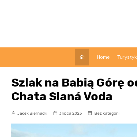
Skip
to
content
Home
Turysty
Szlak na Babią Górę o
Chata Slaná Voda
Jacek Biernacki
3 lipca 2025
Bez kategorii