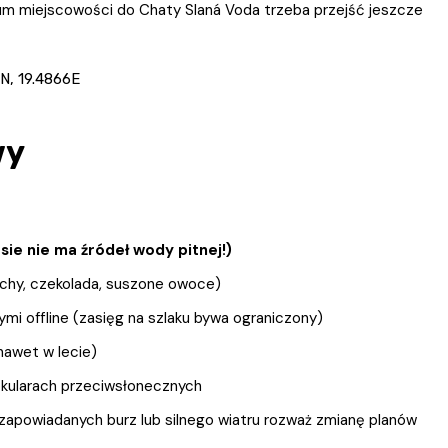
um miejscowości do Chaty Slaná Voda trzeba przejść jeszcze
N, 19.4866E
wy
asie nie ma źródeł wody pitnej!)
chy, czekolada, suszone owoce)
ymi offline (zasięg na szlaku bywa ograniczony)
nawet w lecie)
i okularach przeciwsłonecznych
apowiadanych burz lub silnego wiatru rozważ zmianę planów