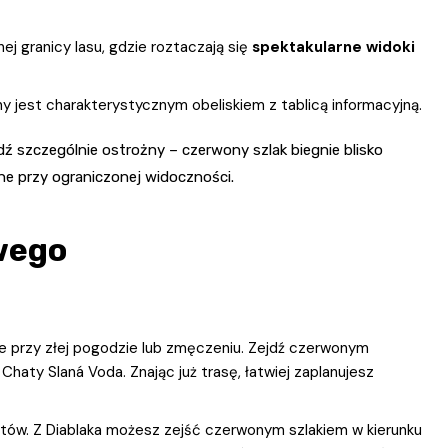
j granicy lasu, gdzie roztaczają się
spektakularne widoki
ny jest charakterystycznym obeliskiem z tablicą informacyjną.
dź szczególnie ostrożny – czerwony szlak biegnie blisko
e przy ograniczonej widoczności.
wego
e przy złej pogodzie lub zmęczeniu. Zejdź czerwonym
haty Slaná Voda. Znając już trasę, łatwiej zaplanujesz
tów. Z Diablaka możesz zejść czerwonym szlakiem w kierunku