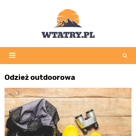
Skip
to
content
Odzież outdoorowa