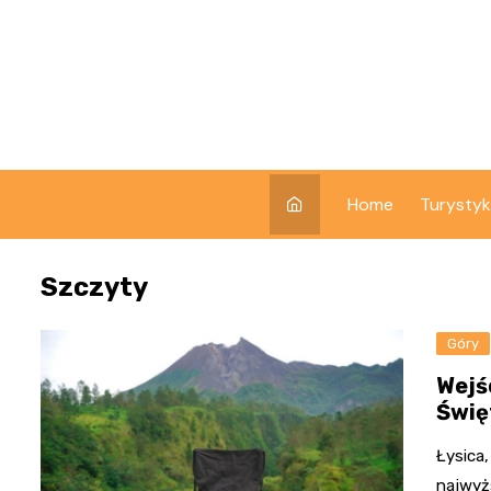
Skip
to
content
Home
Turysty
Szczyty
Góry
Wejś
Świę
Łysica
najwyż