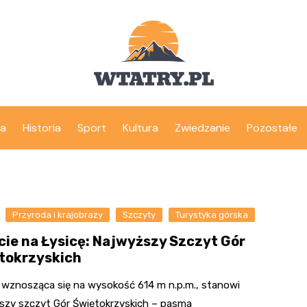
ka
Historia
Sport
Kultura
Zwiedzanie
Pozostałe
Przyroda i krajobrazy
Szczyty
Turystyka górska
cie na Łysicę: Najwyższy Szczyt Gór
tokrzyskich
, wznosząca się na wysokość 614 m n.p.m., stanowi
szy szczyt Gór Świętokrzyskich – pasma