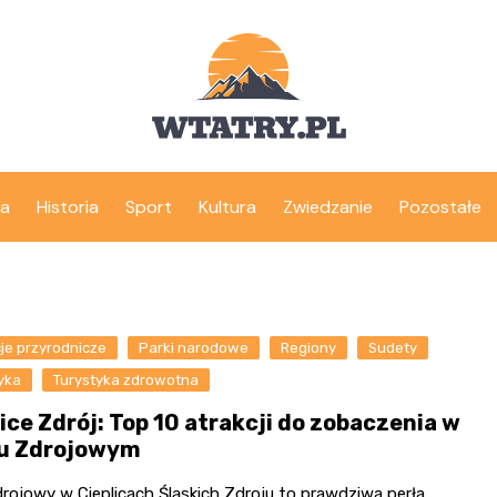
ka
Historia
Sport
Kultura
Zwiedzanie
Pozostałe
je przyrodnicze
Parki narodowe
Regiony
Sudety
yka
Turystyka zdrowotna
ice Zdrój: Top 10 atrakcji do zobaczenia w
u Zdrojowym
rojowy w Cieplicach Śląskich Zdroju to prawdziwa perła