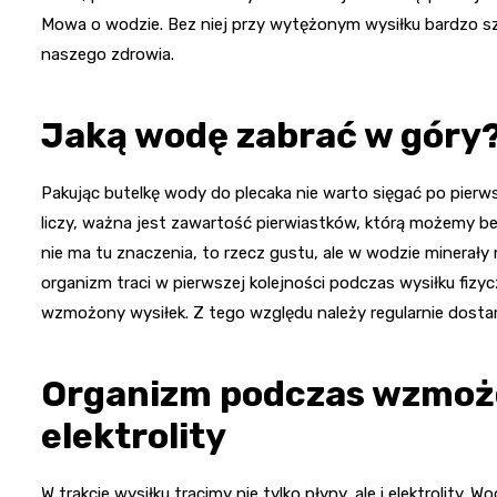
Mowa o wodzie. Bez niej przy wytężonym wysiłku bardzo s
naszego zdrowia.
Jaką wodę zabrać w góry
Pakując butelkę wody do plecaka nie warto sięgać po pierwsz
liczy, ważna jest zawartość pierwiastków, którą możemy be
nie ma tu znaczenia, to rzecz gustu, ale w wodzie minerały m
organizm traci w pierwszej kolejności podczas wysiłku fiz
wzmożony wysiłek. Z tego względu należy regularnie dostar
Organizm podczas wzmożo
elektrolity
W trakcie wysiłku tracimy nie tylko płyny, ale i elektrolity