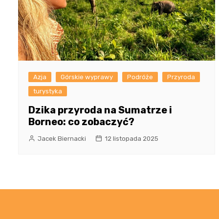
Azja
Górskie wyprawy
Podróże
Przyroda
turystyka
Dzika przyroda na Sumatrze i
Borneo: co zobaczyć?
Jacek Biernacki
12 listopada 2025