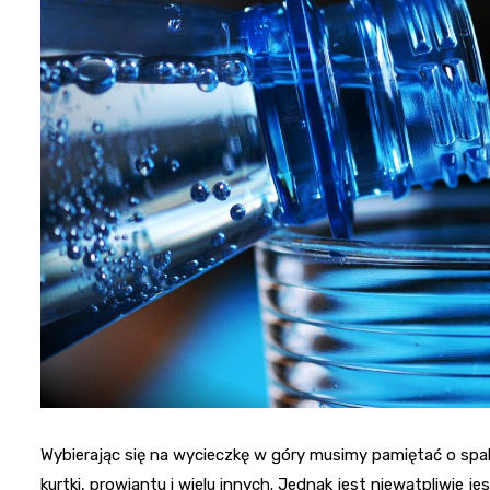
Wybierając się na wycieczkę w góry musimy pamiętać o spako
kurtki, prowiantu i wielu innych. Jednak jest niewątpliwie 