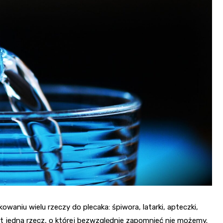
waniu wielu rzeczy do plecaka: śpiwora, latarki, apteczki,
jest jedna rzecz, o której bezwzględnie zapomnieć nie możemy.