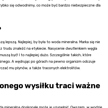
zybko się odwodnimy, co może być bardzo niebezpieczne dla
?
ą lepszą. Najlepiej, by była to woda mineralna. Marka się nie
z trudu znaleźć na etykiecie. Nasycenie dwutlenkiem węgla
uszą być! I to najlepiej dużo. Szczególnie takich, które
ycznego. A wędrując po górach na pewno organizm odczuje
czać mu płynów, a także traconych elektrolitów.
nego wysiłku traci ważne
. Woda mineralna doskonale może je uzupełnić. Owszem, w wodzie