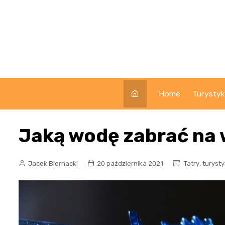
Skip
to
content
Home
Turysty
Jaką wodę zabrać na 
,
Jacek Biernacki
20 października 2021
Tatry
turyst