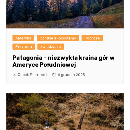
Ameryka
Górskie ekosystemy
Podróże
Przyroda
zwiedzanie
Patagonia – niezwykła kraina gór w
Ameryce Południowej
Jacek Biernacki
4 grudnia 2025