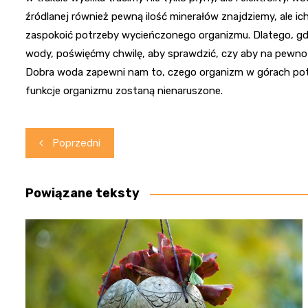
źródlanej również pewną ilość minerałów znajdziemy, ale ic
zaspokoić potrzeby wycieńczonego organizmu. Dlatego, g
wody, poświęćmy chwilę, aby sprawdzić, czy aby na pewno j
Dobra woda zapewni nam to, czego organizm w górach potrz
funkcje organizmu zostaną nienaruszone.
Nawigacja
Poprzedni
wpisu
Powiązane teksty