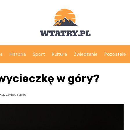
ka
Historia
Sport
Kultura
Zwiedzanie
Pozostałe
wycieczkę w góry?
,
yka
zwiedzanie