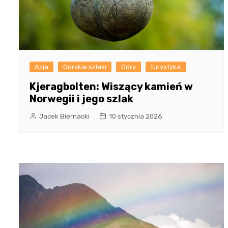
Azja
Górskie szlaki
Góry
turystyka
Kjeragbolten: Wiszący kamień w
Norwegii i jego szlak
Jacek Biernacki
10 stycznia 2026