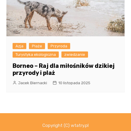
Azja
Plaże
Przyroda
Turystyka ekologiczna
zwiedzanie
Borneo – Raj dla miłośników dzikiej
przyrody i plaż
Jacek Biernacki
10 listopada 2025
Copyright (C) wtatry.pl