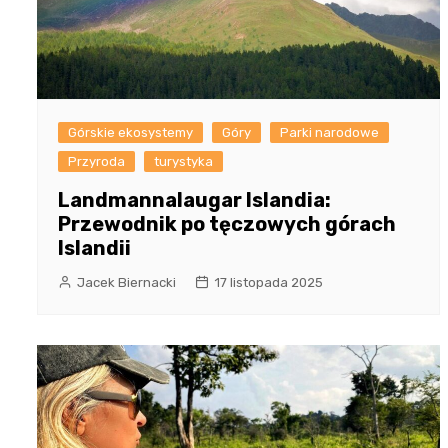
Górskie ekosystemy
Góry
Parki narodowe
Przyroda
turystyka
Landmannalaugar Islandia:
Przewodnik po tęczowych górach
Islandii
Jacek Biernacki
17 listopada 2025