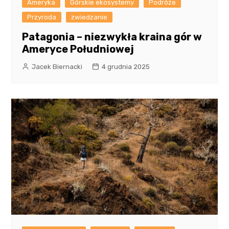
Ameryka
Górskie ekosystemy
Podróże
Przyroda
zwiedzanie
Patagonia – niezwykła kraina gór w
Ameryce Południowej
Jacek Biernacki
4 grudnia 2025