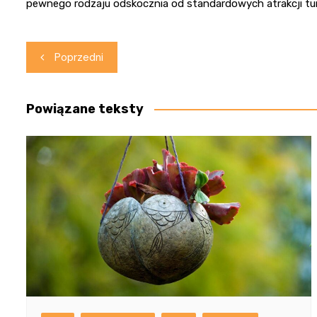
pewnego rodzaju odskocznia od standardowych atrakcji tu
Nawigacja
Poprzedni
wpisu
Powiązane teksty