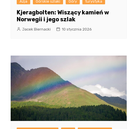
Azja
Górskie szlaki
Góry
turystyka
Kjeragbolten: Wiszący kamień w
Norwegii i jego szlak
Jacek Biernacki
10 stycznia 2026