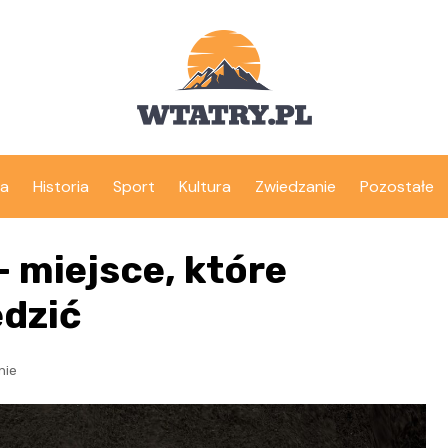
ka
Historia
Sport
Kultura
Zwiedzanie
Pozostałe
 miejsce, które
edzić
nie