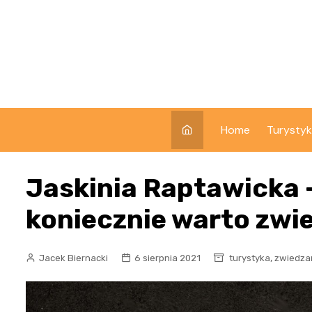
Skip
to
content
Home
Turysty
Jaskinia Raptawicka –
koniecznie warto zwi
,
Jacek Biernacki
6 sierpnia 2021
turystyka
zwiedza