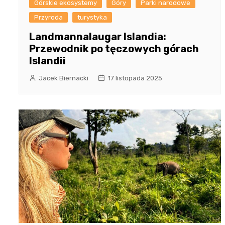
Górskie ekosystemy
Góry
Parki narodowe
Przyroda
turystyka
Landmannalaugar Islandia:
Przewodnik po tęczowych górach
Islandii
Jacek Biernacki
17 listopada 2025