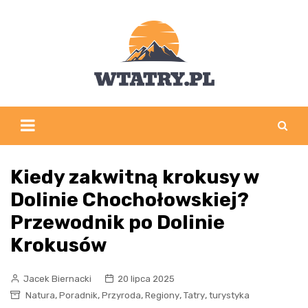
Skip
to
content
Kiedy zakwitną krokusy w
Dolinie Chochołowskiej?
Przewodnik po Dolinie
Krokusów
Jacek Biernacki
20 lipca 2025
,
,
,
,
,
Natura
Poradnik
Przyroda
Regiony
Tatry
turystyka