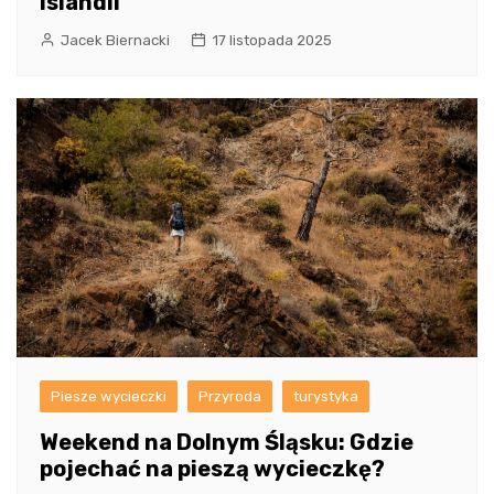
Islandii
Jacek Biernacki
17 listopada 2025
Piesze wycieczki
Przyroda
turystyka
Weekend na Dolnym Śląsku: Gdzie
pojechać na pieszą wycieczkę?