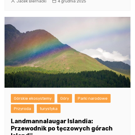
Jacek Biernacki
4 grudnia 2025
Górskie ekosystemy
Góry
Parki narodowe
Przyroda
turystyka
Landmannalaugar Islandia:
Przewodnik po tęczowych górach