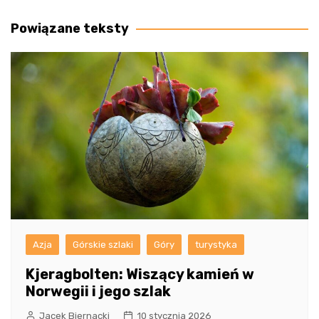
wpisu
Powiązane teksty
Azja
Górskie szlaki
Góry
turystyka
Kjeragbolten: Wiszący kamień w
Norwegii i jego szlak
Jacek Biernacki
10 stycznia 2026