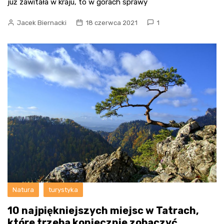
już zawitała w kraju, to w górach sprawy
Jacek Biernacki
18 czerwca 2021
1
Natura
turystyka
10 najpiękniejszych miejsc w Tatrach,
które trzeba koniecznie zobaczyć