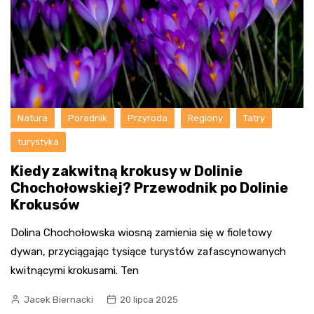
Natura
Poradnik
Przyroda
Regiony
Tatry
turystyka
Kiedy zakwitną krokusy w Dolinie
Chochołowskiej? Przewodnik po Dolinie
Krokusów
Dolina Chochołowska wiosną zamienia się w fioletowy
dywan, przyciągając tysiące turystów zafascynowanych
kwitnącymi krokusami. Ten
Jacek Biernacki
20 lipca 2025