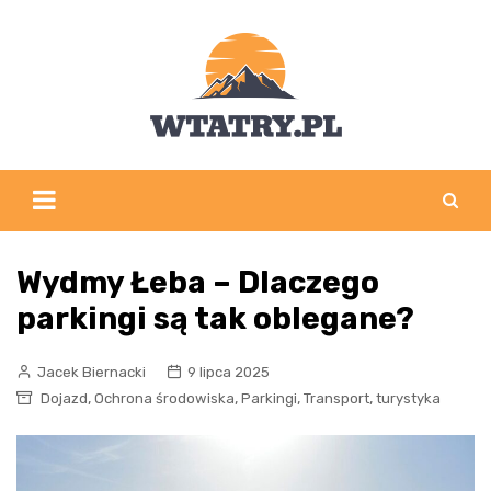
Skip
to
content
Wydmy Łeba – Dlaczego
parkingi są tak oblegane?
Jacek Biernacki
9 lipca 2025
,
,
,
,
Dojazd
Ochrona środowiska
Parkingi
Transport
turystyka