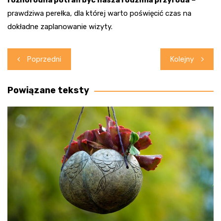
różnorodna potrafi być nasza rodzima przyroda
–
prawdziwa perełka, dla której warto poświęcić czas na
dokładne zaplanowanie wizyty.
Nawigacja
Poprzedni
Kolejny
wpisu
Powiązane teksty