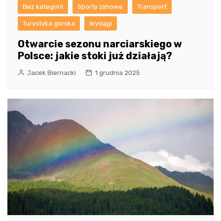
Bez kategorii
Sporty zimowe
Transport
Turystyka górska
Wyciągi
Otwarcie sezonu narciarskiego w
Polsce: jakie stoki już działają?
Jacek Biernacki
1 grudnia 2025