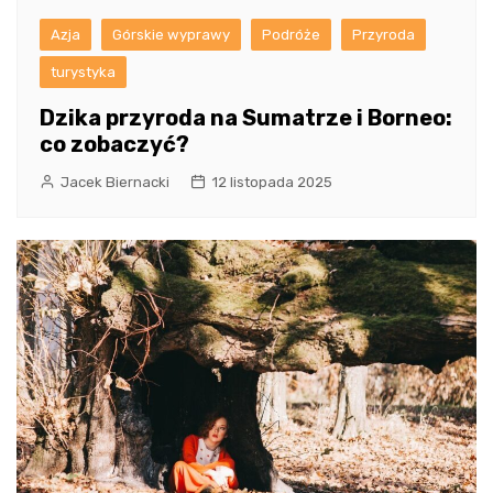
Azja
Górskie wyprawy
Podróże
Przyroda
turystyka
Dzika przyroda na Sumatrze i Borneo:
co zobaczyć?
Jacek Biernacki
12 listopada 2025