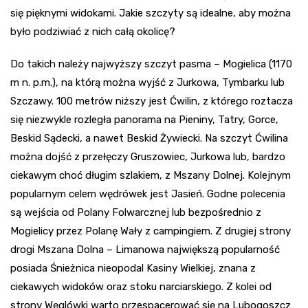
się pięknymi widokami. Jakie szczyty są idealne, aby można
było podziwiać z nich całą okolicę?
Do takich należy najwyższy szczyt pasma – Mogielica (1170
m n. p.m.), na którą można wyjść z Jurkowa, Tymbarku lub
Szczawy. 100 metrów niższy jest Ćwilin, z którego roztacza
się niezwykle rozległa panorama na Pieniny, Tatry, Gorce,
Beskid Sądecki, a nawet Beskid Żywiecki. Na szczyt Ćwilina
można dojść z przełęczy Gruszowiec, Jurkowa lub, bardzo
ciekawym choć długim szlakiem, z Mszany Dolnej. Kolejnym
popularnym celem wędrówek jest Jasień. Godne polecenia
są wejścia od Polany Folwarcznej lub bezpośrednio z
Mogielicy przez Polanę Wały z campingiem. Z drugiej strony
drogi Mszana Dolna – Limanowa największą popularność
posiada Śnieżnica nieopodal Kasiny Wielkiej, znana z
ciekawych widoków oraz stoku narciarskiego. Z kolei od
strony Węglówki warto przespacerować się na Lubogoszcz