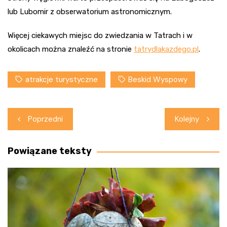
lub Lubomir z obserwatorium astronomicznym.
Więcej ciekawych miejsc do zwiedzania w Tatrach i w
okolicach można znaleźć na stronie
tatrydlakazdego.pl
.
atrakcje turystyczne
Beskid Wyspowy
Nawigacja
Poprzedni
Kolejny
wpisu
Powiązane teksty