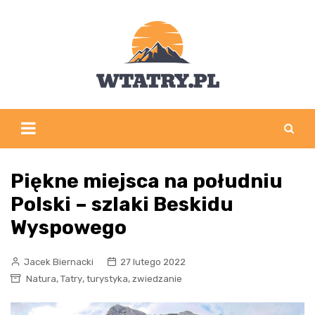
Skip
to
content
Piękne miejsca na południu
Polski – szlaki Beskidu
Wyspowego
Jacek Biernacki
27 lutego 2022
,
,
,
Natura
Tatry
turystyka
zwiedzanie