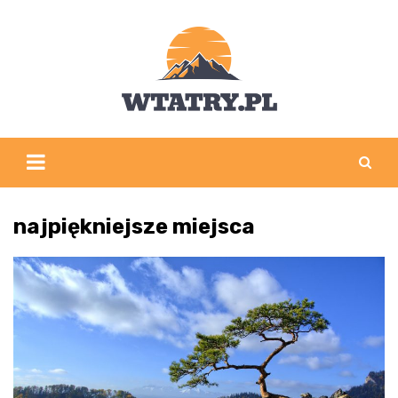
Skip
to
content
najpiękniejsze miejsca