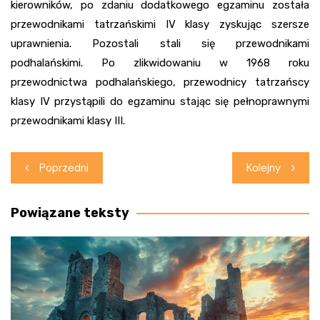
kierowników, po zdaniu dodatkowego egzaminu została
przewodnikami tatrzańskimi IV klasy zyskując szersze
uprawnienia. Pozostali stali się przewodnikami
podhalańskimi. Po zlikwidowaniu w 1968 roku
przewodnictwa podhalańskiego, przewodnicy tatrzańscy
klasy IV przystąpili do egzaminu stając się pełnoprawnymi
przewodnikami klasy III.
Nawigacja
Poprzedni
Kolejny
wpisu
Powiązane teksty