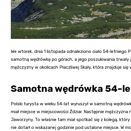
We wtorek, dnia 1 listopada odnaleziono ciało 54-letniego
samotną wędrówkę po górach, a jego poszukiwania trwały j
mężczyzny w okolicach Płaczliwej Skały, która znajduje się 
Samotna wędrówka 54-le
Polski turysta w wieku 54-lat wyruszył w samotną wędrówk
miał miejsce w miejscowości Ździar. Następnie mężczyzna m
Jaworzyny. To właśnie tam miał spotkać się z kolegą, który
nie dotarł o wskazanej godzinie pod ustalone miejsce. W mo