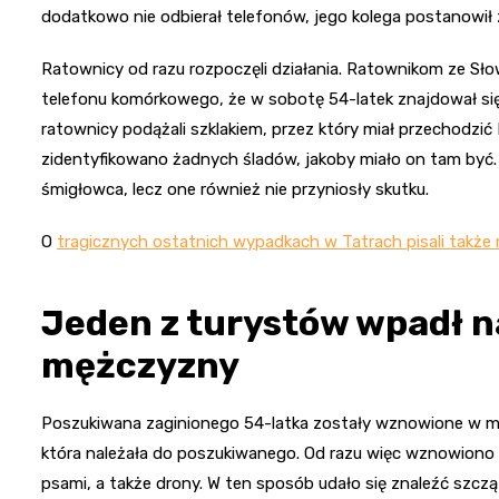
dodatkowo nie odbierał telefonów, jego kolega postanowił 
Ratownicy od razu rozpoczęli działania. Ratownikom ze Słow
telefonu komórkowego, że w sobotę 54-latek znajdował się 
ratownicy podążali szklakiem, przez który miał przechodzić P
zidentyfikowano żadnych śladów, jakoby miało on tam by
śmigłowca, lecz one również nie przyniosły skutku.
O
tragicznych ostatnich wypadkach w Tatrach pisali także r
Jeden z turystów wpadł 
mężczyzny
Poszukiwana zaginionego 54-latka zostały wznowione w mo
która należała do poszukiwanego. Od razu więc wznowiono
psami, a także drony. W ten sposób udało się znaleźć szcz