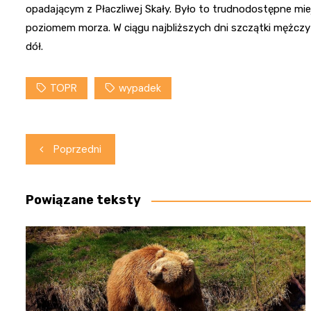
opadającym z Płaczliwej Skały. Było to trudnodostępne mie
poziomem morza. W ciągu najbliższych dni szczątki mężc
dół.
TOPR
wypadek
Nawigacja
Poprzedni
wpisu
Powiązane teksty