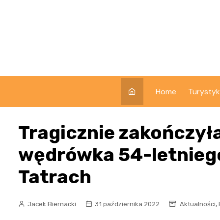
Skip
to
content
Home
Turysty
Tragicznie zakończył
wędrówka 54-letnieg
Tatrach
,
Jacek Biernacki
31 października 2022
Aktualności