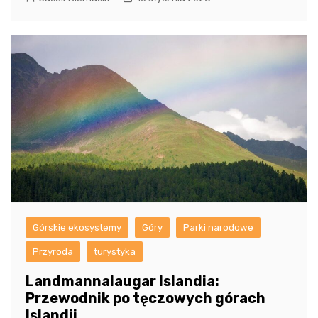
Górskie ekosystemy
Góry
Parki narodowe
Przyroda
turystyka
Landmannalaugar Islandia:
Przewodnik po tęczowych górach
Islandii