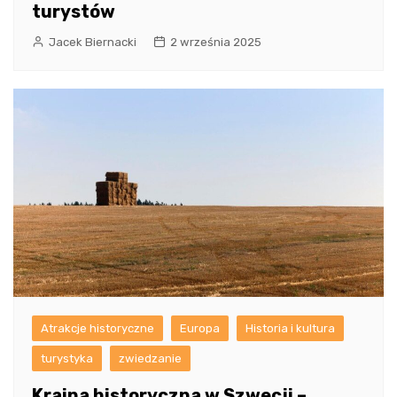
turystów
Jacek Biernacki
2 września 2025
Atrakcje historyczne
Europa
Historia i kultura
turystyka
zwiedzanie
Kraina historyczna w Szwecji –