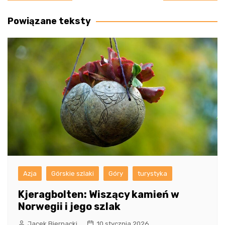
wpisu
Powiązane teksty
Azja
Górskie szlaki
Góry
turystyka
Kjeragbolten: Wiszący kamień w
Norwegii i jego szlak
Jacek Biernacki
10 stycznia 2026