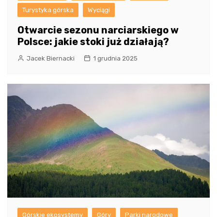
Turystyka górska
Wyciągi
Otwarcie sezonu narciarskiego w
Polsce: jakie stoki już działają?
Jacek Biernacki
1 grudnia 2025
Górskie ekosystemy
Góry
Parki narodowe