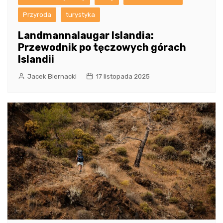
Przyroda
turystyka
Landmannalaugar Islandia:
Przewodnik po tęczowych górach
Islandii
Jacek Biernacki
17 listopada 2025