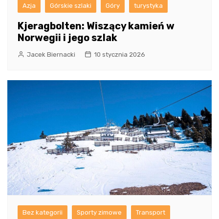
Azja
Górskie szlaki
Góry
turystyka
Kjeragbolten: Wiszący kamień w
Norwegii i jego szlak
Jacek Biernacki
10 stycznia 2026
Bez kategorii
Sporty zimowe
Transport