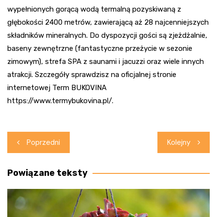
wypełnionych gorącą wodą termalną pozyskiwaną z
głębokości 2400 metrów, zawierającą aż 28 najcenniejszych
składników mineralnych. Do dyspozycji gości są zjeżdżalnie,
baseny zewnętrzne (fantastyczne przeżycie w sezonie
zimowym), strefa SPA z saunami i jacuzzi oraz wiele innych
atrakcji. Szczegóły sprawdzisz na oficjalnej stronie
internetowej Term BUKOVINA
https://www.termybukovina.pl/.
Nawigacja
Poprzedni
Kolejny
wpisu
Powiązane teksty