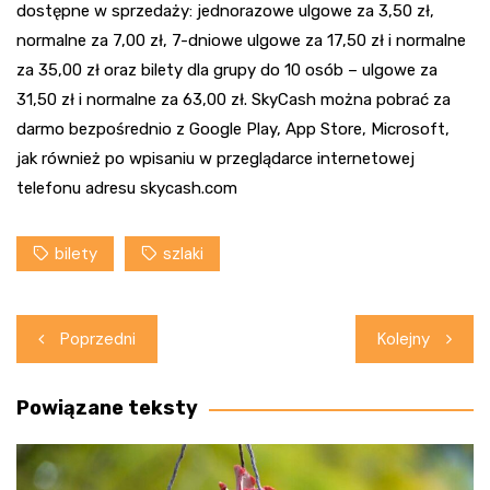
dostępne w sprzedaży: jednorazowe ulgowe za 3,50 zł,
normalne za 7,00 zł, 7-dniowe ulgowe za 17,50 zł i normalne
za 35,00 zł oraz bilety dla grupy do 10 osób – ulgowe za
31,50 zł i normalne za 63,00 zł. SkyCash można pobrać za
darmo bezpośrednio z Google Play, App Store, Microsoft,
jak również po wpisaniu w przeglądarce internetowej
telefonu adresu skycash.com
bilety
szlaki
Nawigacja
Poprzedni
Kolejny
wpisu
Powiązane teksty