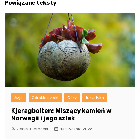
Powiązane teksty
Azja
Górskie szlaki
Góry
turystyka
Kjeragbolten: Wiszący kamień w
Norwegii i jego szlak
Jacek Biernacki
10 stycznia 2026