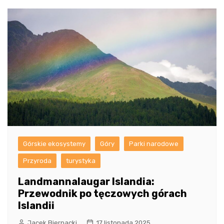
Górskie ekosystemy
Góry
Parki narodowe
Przyroda
turystyka
Landmannalaugar Islandia:
Przewodnik po tęczowych górach
Islandii
Jacek Biernacki
17 listopada 2025