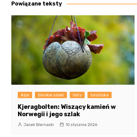
Powiązane teksty
Azja
Górskie szlaki
Góry
turystyka
Kjeragbolten: Wiszący kamień w
Norwegii i jego szlak
Jacek Biernacki
10 stycznia 2026