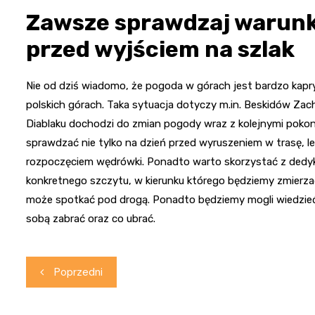
Zawsze sprawdzaj warun
przed wyjściem na szlak
Nie od dziś wiadomo, że pogoda w górach jest bardzo kapry
polskich górach. Taka sytuacja dotyczy m.in. Beskidów Zac
Diablaku dochodzi do zmian pogody wraz z kolejnymi pok
sprawdzać nie tylko na dzień przed wyruszeniem w trasę, l
rozpoczęciem wędrówki. Ponadto warto skorzystać z dedyk
konkretnego szczytu, w kierunku którego będziemy zmierz
może spotkać pod drogą. Ponadto będziemy mogli wiedzieć
sobą zabrać oraz co ubrać.
Nawigacja
Poprzedni
wpisu