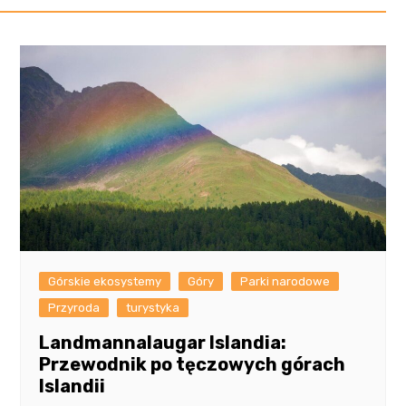
Górskie ekosystemy
Góry
Parki narodowe
Przyroda
turystyka
Landmannalaugar Islandia:
Przewodnik po tęczowych górach
Islandii