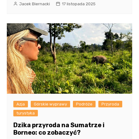
Jacek Biernacki
17 listopada 2025
Azja
Górskie wyprawy
Podróże
Przyroda
turystyka
Dzika przyroda na Sumatrze i
Borneo: co zobaczyć?