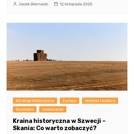
Jacek Biernacki
12 listopada 2025
Atrakcje historyczne
Europa
Historia i kultura
turystyka
zwiedzanie
Kraina historyczna w Szwecji –
Skania: Co warto zobaczyć?