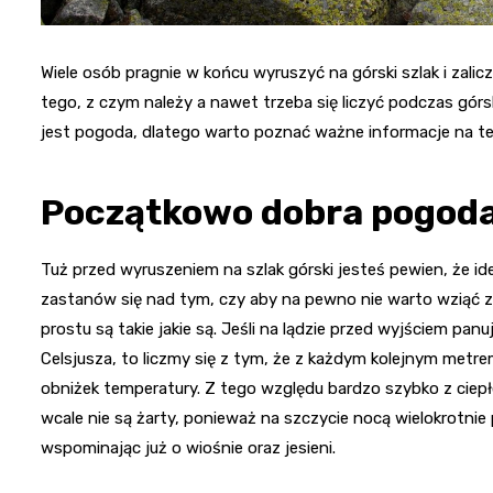
Wiele osób pragnie w końcu wyruszyć na górski szlak i zali
tego, z czym należy a nawet trzeba się liczyć podczas gó
jest pogoda, dlatego warto poznać ważne informacje na t
Początkowo dobra pogoda
Tuż przed wyruszeniem na szlak górski jesteś pewien, że id
zastanów się nad tym, czy aby na pewno nie warto wziąć z
prostu są takie jakie są. Jeśli na lądzie przed wyjściem panu
Celsjusza, to liczmy się z tym, że z każdym kolejnym me
obniżek temperatury. Z tego względu bardzo szybko z ciepł
wcale nie są żarty, ponieważ na szczycie nocą wielokrotni
wspominając już o wiośnie oraz jesieni.