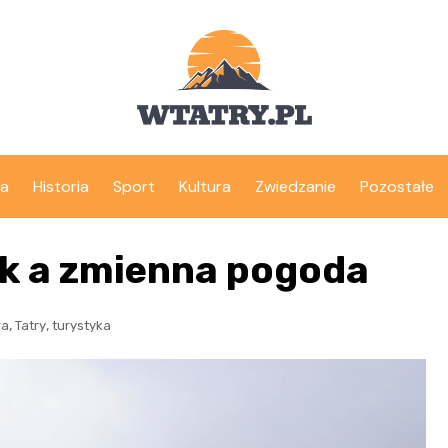
ka
Historia
Sport
Kultura
Zwiedzanie
Pozostałe
ak a zmienna pogoda
,
,
ra
Tatry
turystyka