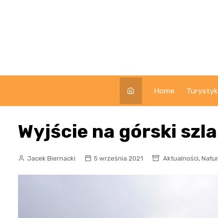
Skip
to
content
Home
Turysty
Wyjście na górski szl
,
Jacek Biernacki
5 września 2021
Aktualności
Natu