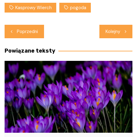
Kasprowy Wierch
pogoda
Nawigacja
Poprzedni
Kolejny
wpisu
Powiązane teksty