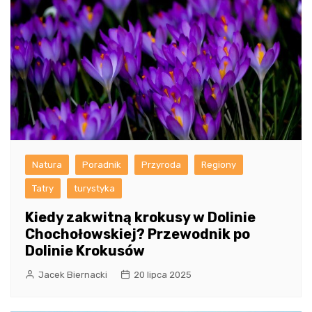
Natura
Poradnik
Przyroda
Regiony
Tatry
turystyka
Kiedy zakwitną krokusy w Dolinie
Chochołowskiej? Przewodnik po
Dolinie Krokusów
Jacek Biernacki
20 lipca 2025