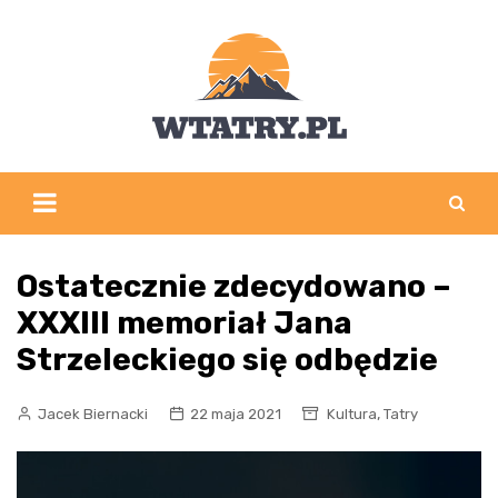
Skip
to
content
Ostatecznie zdecydowano –
XXXIII memoriał Jana
Strzeleckiego się odbędzie
,
Jacek Biernacki
22 maja 2021
Kultura
Tatry