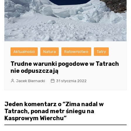
Aktualności
Natura
Ratownictwo
Tatry
Trudne warunki pogodowe w Tatrach
nie odpuszczają
Jacek Biernacki
31 stycznia 2022
Jeden komentarz o “
Zima nadal w
Tatrach, ponad metr śniegu na
Kasprowym Wierchu
”