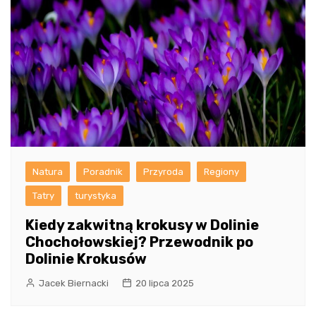
Natura
Poradnik
Przyroda
Regiony
Tatry
turystyka
Kiedy zakwitną krokusy w Dolinie
Chochołowskiej? Przewodnik po
Dolinie Krokusów
Jacek Biernacki
20 lipca 2025