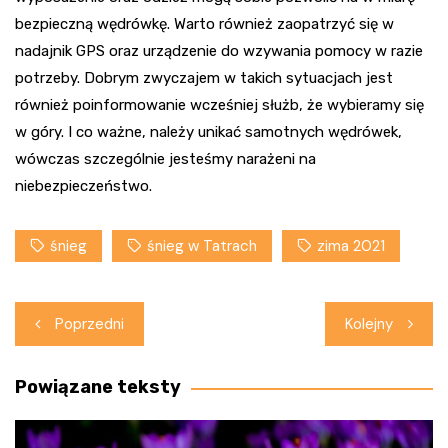
bezpieczną wędrówkę. Warto również zaopatrzyć się w
nadajnik GPS oraz urządzenie do wzywania pomocy w razie
potrzeby. Dobrym zwyczajem w takich sytuacjach jest
również poinformowanie wcześniej służb, że wybieramy się
w góry. I co ważne, należy unikać samotnych wędrówek,
wówczas szczególnie jesteśmy narażeni na
niebezpieczeństwo.
śnieg
śnieg w Tatrach
zima 2021
Nawigacja
Poprzedni
Kolejny
wpisu
Powiązane teksty