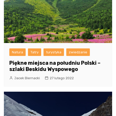
Natura
Tatry
turystyka
zwiedzanie
Piękne miejsca na południu Polski –
szlaki Beskidu Wyspowego
Jacek Biernacki
27 lutego 2022